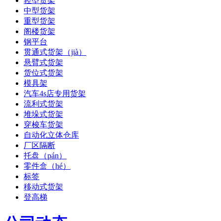
轻型货架
中型货架
重型货架
阁楼货架
钢平台
贯通式货架（jià）
悬臂式货架
货位式货架
模具架
汽车4s店专用货架
流利式货架
堆垛式货架
穿梭车货架
自动化立体仓库
厂区隔断
托盘（pán）
零件盒（hé）
标签
移动式货架
登高梯