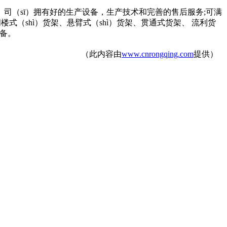
司（sī）拥有好的生产设备，生产技术和完善的售后服务;可满
式（shì）货架、悬臂式（shì）货架、贯通式货架、 流利货
设备。
（此内容由
www.cnrongqing.com
提供）