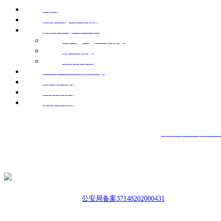
首页
关于（yú）我们
新闻中心（xīn）
公（gōng）司动态
行业动态
最新资讯
产（chǎn）品中心
公司面貌
合作案例
联系我们
联系人:王经理 备案号：
鲁（lǔ）ICP备20200
电 话: 0534-7223888 15624277877
邮 箱:huojia@cnrongqing.com
扫一扫，添加（jiā）好友
公安局备案
37148202000431
公司地址:山东省德州（zhōu）市禹城市（sh