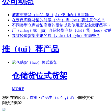
公司动态
威海重型货（huò）架（jià）使用的注意事项 ！
在定做阁楼货架的时候（hòu）需（xū）要注意什么？
不同类型仓库货架高度的限制以及使用应该注意哪些事（s
厂（chǎng）家（jiā）介绍轻型仓储（chǔ）货（huò）
导致轻型货架变形的原（yuán）因（yīn）有哪些？
推（tuī）荐产品
仓储货位式货架
MORE
您所在的位置：
首页
>
产品中（zhōng）心
>
阁楼货架
阁楼货架02