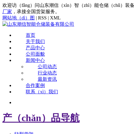
欢迎访（fǎng）问山东潮信（xìn）智（zhì）能仓储（chǔ
厂家
，承接全国货架服务。
网站地（dì）图
| RSS | XML
首页
关于我们
产品中心
公司面貌
新闻中心
公司动态
行业动态
最新资讯
合作案例
联系（xì）我们
产（chǎn）品导航